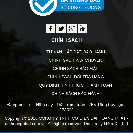
CHÍNH SÁCH
TƯ VẤN, LẮP ĐẶT, BẢO HÀNH
CHÍNH SÁCH VẬN CHUYỂN
CHÍNH SÁCH BẢO MẬT
CHÍNH SÁCH ĐỔI TRẢ HÀNG
QUY ĐỊNH HÌNH THỨC THANH TOÁN
CHÍNH SÁCH BẢO HÀNH
Đang online :2
Hôm nay : 152
Trong tuần : 755
Tổng truy cập :
373566
Copyright © 2018 CÔNG TY TNHH CƠ ĐIỆN ĐẠI HOÀNG PHÁT -
daihoangphat.com.vn. All rights reserved. Design by NiNa Co.,Ltd