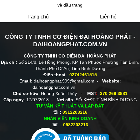
về đầu trang
Trang chủ
Liên hệ
CÔNG TY TNHH CƠ ĐIỆN ĐẠI HOÀNG PHÁT -
DAIHOANGPHAT.COM.VN
CÔNG TY TNHH CƠ ĐIỆN ĐẠI HOÀNG PHÁT
Địa chỉ:
Số 214/8, Lê Hồng Phong, KP Tân Phước Phường Tân Bình,
Thành Phố Dĩ An, Tỉnh Bình Dương
Điện thoại:
02742461515
Email:
daihoangphat.999@gmail.com -
Website:
daihoangphat.com.vn
Chủ sở hữu
: Hoàng Xuân Thủy -
MST
:
370 268 3881
Cấp ngày
: 17/07/2018 -
Nơi cấp
: SỞ KHĐT TỈNH BÌNH DƯƠNG
TƯ VẤN KỸ THUẬT VÀ LẮP ĐẶT
☏ :
0912203216
NHÂN VIÊN KINH DOANH
☏ :
0982203216