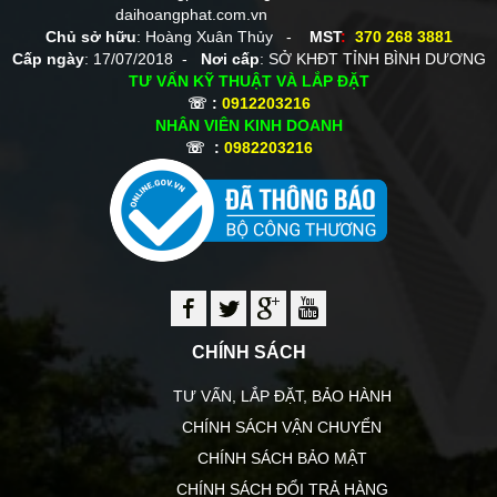
daihoangphat.com.vn
Chủ sở hữu
: Hoàng Xuân Thủy -
MST
:
370 268 3881
Cấp ngày
: 17/07/2018 -
Nơi cấp
: SỞ KHĐT TỈNH BÌNH DƯƠNG
TƯ VẤN KỸ THUẬT VÀ LẮP ĐẶT
☏ :
0912203216
NHÂN VIÊN KINH DOANH
☏ :
0982203216
CHÍNH SÁCH
TƯ VẤN, LẮP ĐẶT, BẢO HÀNH
CHÍNH SÁCH VẬN CHUYỂN
CHÍNH SÁCH BẢO MẬT
CHÍNH SÁCH ĐỔI TRẢ HÀNG