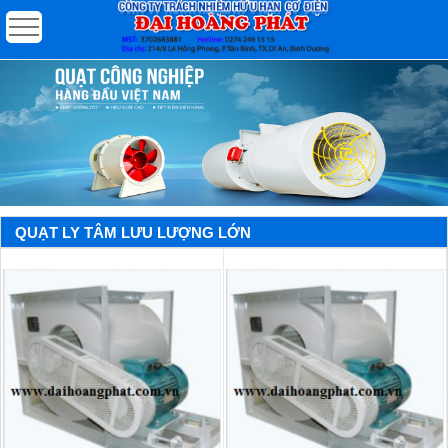
QUẠT LY TÂM LƯU LƯỢNG LỚN