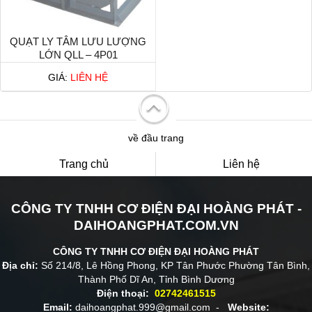
QUẠT LY TÂM LƯU LƯỢNG
LỚN QLL – 4P01
GIÁ:
LIÊN HỆ
về đầu trang
Trang chủ
Liên hệ
CÔNG TY TNHH CƠ ĐIỆN ĐẠI HOÀNG PHÁT -
DAIHOANGPHAT.COM.VN
CÔNG TY TNHH CƠ ĐIỆN ĐẠI HOÀNG PHÁT
Địa chỉ:
Số 214/8, Lê Hồng Phong, KP Tân Phước Phường Tân Bình,
Thành Phố Dĩ An, Tỉnh Bình Dương
Điện thoại:
02742461515
Email:
daihoangphat.999@gmail.com -
Website: