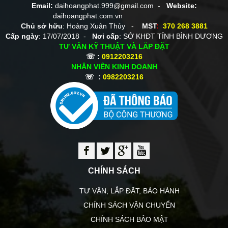
Email:
daihoangphat.999@gmail.com -
Website:
daihoangphat.com.vn
Chủ sở hữu
: Hoàng Xuân Thủy -
MST
:
370 268 3881
Cấp ngày
: 17/07/2018 -
Nơi cấp
: SỞ KHĐT TỈNH BÌNH DƯƠNG
TƯ VẤN KỸ THUẬT VÀ LẮP ĐẶT
☏ :
0912203216
NHÂN VIÊN KINH DOANH
☏ :
0982203216
CHÍNH SÁCH
TƯ VẤN, LẮP ĐẶT, BẢO HÀNH
CHÍNH SÁCH VẬN CHUYỂN
CHÍNH SÁCH BẢO MẬT