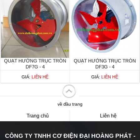
QUẠT HƯỚNG TRỤC TRÒN
QUẠT HƯỚNG TRỤC TRÒN
DF7G - 4
DF3G - 4
GIÁ:
LIÊN HỆ
GIÁ:
LIÊN HỆ
về đầu trang
Trang chủ
Liên hệ
CÔNG TY TNHH CƠ ĐIỆN ĐẠI HOÀNG PHÁT -