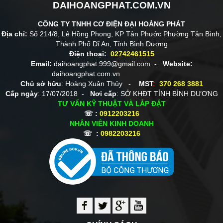
DAIHOANGPHAT.COM.VN
CÔNG TY TNHH CƠ ĐIỆN ĐẠI HOÀNG PHÁT
Địa chỉ:
Số 214/8, Lê Hồng Phong, KP Tân Phước Phường Tân Bình,
Thành Phố Dĩ An, Tỉnh Bình Dương
Điện thoại:
02742461515
Email:
daihoangphat.999@gmail.com -
Website:
daihoangphat.com.vn
Chủ sở hữu
: Hoàng Xuân Thủy -
MST
:
370 268 3881
Cấp ngày
: 17/07/2018 -
Nơi cấp
: SỞ KHĐT TỈNH BÌNH DƯƠNG
TƯ VẤN KỸ THUẬT VÀ LẮP ĐẶT
☏ :
0912203216
NHÂN VIÊN KINH DOANH
☏ :
0982203216