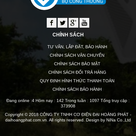
CHÍNH SÁCH
TƯ VẤN, LẮP ĐẶT, BẢO HÀNH
CHÍNH SÁCH VẬN CHUYỂN
CHÍNH SÁCH BẢO MẬT
CHÍNH SÁCH ĐỔI TRẢ HÀNG
QUY ĐỊNH HÌNH THỨC THANH TOÁN
CHÍNH SÁCH BẢO HÀNH
Đang online :4
Hôm nay : 142
Trong tuần : 1097
Tổng truy cập :
373908
Copyright © 2018 CÔNG TY TNHH CƠ ĐIỆN ĐẠI HOÀNG PHÁT -
daihoangphat.com.vn. All rights reserved. Design by NiNa Co.,Ltd