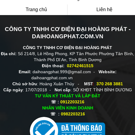
Trang chủ
Liên hệ
CÔNG TY TNHH CƠ ĐIỆN ĐẠI HOÀNG PHÁT -
DAIHOANGPHAT.COM.VN
CÔNG TY TNHH CƠ ĐIỆN ĐẠI HOÀNG PHÁT
Địa chỉ:
Số 214/8, Lê Hồng Phong, KP Tân Phước Phường Tân Bình,
Thành Phố Dĩ An, Tỉnh Bình Dương
Điện thoại:
02742461515
Email:
daihoangphat.999@gmail.com -
Website:
daihoangphat.com.vn
Chủ sở hữu
: Hoàng Xuân Thủy -
MST
:
370 268 3881
Cấp ngày
: 17/07/2018 -
Nơi cấp
: SỞ KHĐT TỈNH BÌNH DƯƠNG
TƯ VẤN KỸ THUẬT VÀ LẮP ĐẶT
☏ :
0912203216
NHÂN VIÊN KINH DOANH
☏ :
0982203216