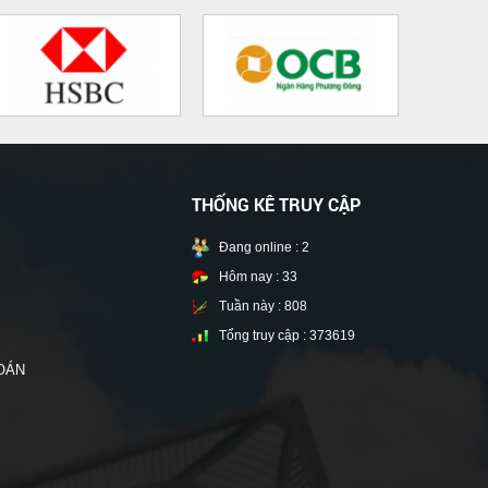
THỐNG KÊ TRUY CẬP
Đang online :
2
Hôm nay :
33
Tuần này :
808
Tổng truy cập :
373619
OÁN