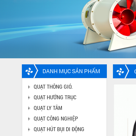
DANH MỤC SẢN PHẨM
QUẠT THÔNG GIÓ.
QUẠT HƯỚNG TRỤC
QUẠT LY TÂM
QUẠT CÔNG NGHIỆP
QUẠT HÚT BỤI DI ĐỘNG