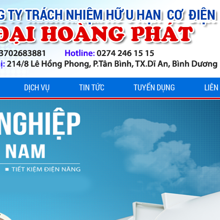
DỊCH VỤ
TIN TỨC
TUYỂN DỤNG
LIÊN