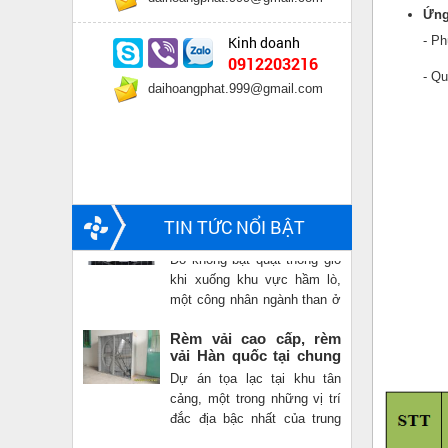
Ứng
Kinh doanh
- Ph
0912203216
- Qu
daihoangphat.999@gmail.com
Không bật quạt thông
gió, một công nhân
ngành than chết trong
TIN TỨC NỔI BẬT
Do không bật quạt thông gió
hầm lò
khi xuống khu vực hầm lò,
một công nhân ngành than ở
Quảng Ninh thiệt mạng vì
Rèm vải cao cấp, rèm
ngạt khí.
vải Hàn quốc tại chung
cư Vinhomes central
Dự án tọa lạc tại khu tân
park
cảng, một trong những vị trí
đắc địa bậc nhất của trung
tâm thành phố Hồ Chí Minh,
Không bật quạt thông
với số lượng khoảng 10.000
gió, một công nhân
căn hộ tiêu chuẩn được xây