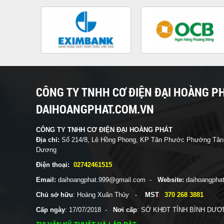
CÔNG TY TNHH CƠ ĐIỆN ĐẠI HOÀNG PH
DAIHOANGPHAT.COM.VN
CÔNG TY TNHH CƠ ĐIỆN ĐẠI HOÀNG PHÁT
Địa chỉ:
Số 214/8, Lê Hồng Phong, KP Tân Phước Phường Tân B
Dương
Điện thoại:
02742461515
Email:
daihoangphat.999@gmail.com -
Website:
daihoa
Chủ sở hữu
: Hoàng Xuân Thủy -
MST
:
370 268 3881
Cấp ngày
: 17/07/2018 -
Nơi cấp
: SỞ KHĐT TỈNH BÌNH DƯ