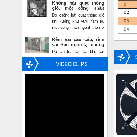
ngành than chết trong
Do không bật quạt thông gió
dựng theo mô hình thành
hầm lò
khi xuống khu vực hầm lò,
phố xanh thu nhỏ,
một công nhân ngành than ở
Vinhomes...
Quảng Ninh thiệt mạng vì
Rèm vải cao cấp, rèm
ngạt khí.
vải Hàn quốc tại chung
cư Vinhomes central
Dự án tọa lạc tại khu tân
park
cảng, một trong những vị trí
đắc địa bậc nhất của trung
tâm thành phố Hồ Chí Minh,
VIDEO CLIPS
với số lượng khoảng 10.000
căn hộ tiêu chuẩn được xây
dựng theo mô hình thành
phố xanh thu nhỏ,
Vinhomes...