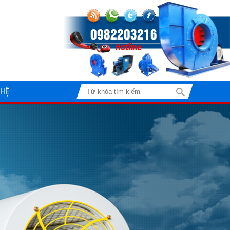
0982203216
 HỆ