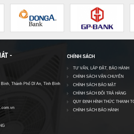
ÁT -
CHÍNH SÁCH
TƯ VẤN, LẮP ĐẶT, BẢO HÀNH
CHÍNH SÁCH VẬN CHUYỂN
ình, Thành Phố Dĩ An, Tỉnh Bình
CHÍNH SÁCH BẢO MẬT
CHÍNH SÁCH ĐỔI TRẢ HÀNG
QUY ĐỊNH HÌNH THỨC THANH T
ngphat.com.vn
CHÍNH SÁCH BẢO HÀNH
ƠNG