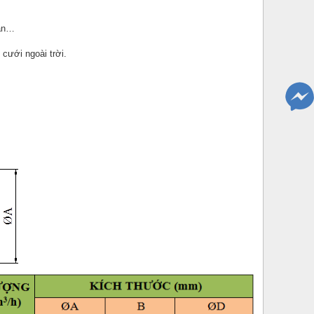
 ăn…
 cưới ngoài trời.