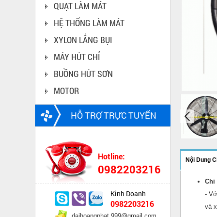
QUẠT LÀM MÁT
HỆ THỐNG LÀM MÁT
XYLON LẮNG BỤI
MÁY HÚT CHỈ
BUỒNG HÚT SƠN
MOTOR
HỖ TRỢ TRỰC TUYẾN
Hotline:
Nội Dung Ch
0982203216
Chi
Kinh Doanh
- Vớ
0982203216
và x
daihoangphat.999@gmail.com