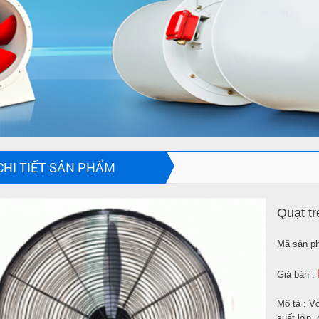
CHI TIẾT SẢN PHẨM
Quạt t
Mã sản p
Giá bán :
Mô tả : Vớ
suất lớn,