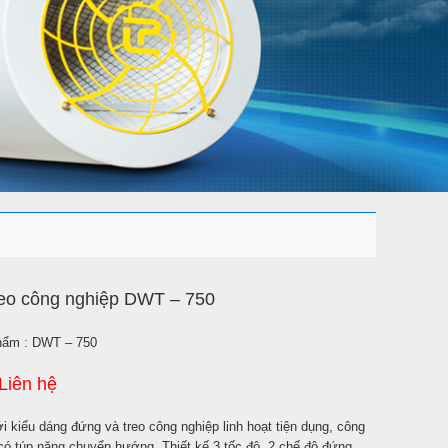
reo công nghiệp DWT – 750
hẩm :
DWT – 750
Liên hệ
i kiểu dáng đứng và treo công nghiệp linh hoạt tiện dụng, công
 có túp năng chuyển hướng. Thiết kế 3 tốc độ, 2 chế độ đứng