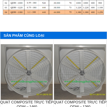
SẢN PHẨM CÙNG LOẠI
QUẠT COMPOSITE TRỰC TIẾP
QUẠT COMPOSITE TRỰC TIẾP
QDW – 1460
QDW – 1260