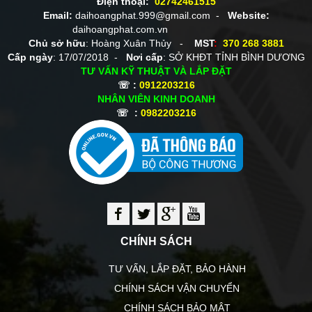
Điện thoại:
02742461515
Email:
daihoangphat.999@gmail.com -
Website:
daihoangphat.com.vn
Chủ sở hữu
: Hoàng Xuân Thủy -
MST
:
370 268 3881
Cấp ngày
: 17/07/2018 -
Nơi cấp
: SỞ KHĐT TỈNH BÌNH DƯƠNG
TƯ VẤN KỸ THUẬT VÀ LẮP ĐẶT
☏ :
0912203216
NHÂN VIÊN KINH DOANH
☏ :
0982203216
CHÍNH SÁCH
TƯ VẤN, LẮP ĐẶT, BẢO HÀNH
CHÍNH SÁCH VẬN CHUYỂN
CHÍNH SÁCH BẢO MẬT