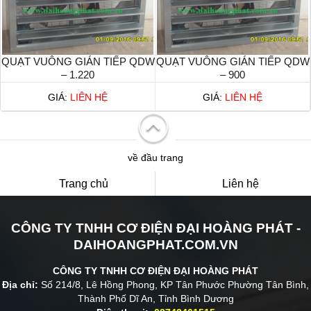
QUẠT VUÔNG GIÁN TIẾP QDW
QUẠT VUÔNG GIÁN TIẾP QDW
– 1.220
– 900
GIÁ:
LIÊN HỆ
GIÁ:
LIÊN HỆ
về đầu trang
Trang chủ
Liên hệ
CÔNG TY TNHH CƠ ĐIỆN ĐẠI HOÀNG PHÁT -
DAIHOANGPHAT.COM.VN
CÔNG TY TNHH CƠ ĐIỆN ĐẠI HOÀNG PHÁT
Địa chỉ:
Số 214/8, Lê Hồng Phong, KP Tân Phước Phường Tân Bình,
Thành Phố Dĩ An, Tỉnh Bình Dương