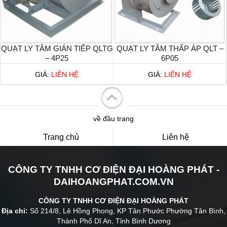
QUẠT LY TÂM GIÁN TIẾP QLTG
QUẠT LY TÂM THẤP ÁP QLT –
– 4P25
6P05
GIÁ:
LIÊN HỆ
GIÁ:
LIÊN HỆ
về đầu trang
Trang chủ
Liên hệ
CÔNG TY TNHH CƠ ĐIỆN ĐẠI HOÀNG PHÁT -
DAIHOANGPHAT.COM.VN
CÔNG TY TNHH CƠ ĐIỆN ĐẠI HOÀNG PHÁT
Địa chỉ:
Số 214/8, Lê Hồng Phong, KP Tân Phước Phường Tân Bình,
Thành Phố Dĩ An, Tỉnh Bình Dương