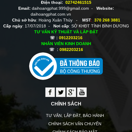
Điện thoại:
02742461515
Email:
daihoangphat.999@gmail.com -
Website:
daihoangphat.com.vn
Chủ sở hữu
: Hoàng Xuân Thủy -
MST
:
370 268 3881
Cấp ngày
: 17/07/2018 -
Nơi cấp
: SỞ KHĐT TỈNH BÌNH DƯƠNG
TƯ VẤN KỸ THUẬT VÀ LẮP ĐẶT
☏ :
0912203216
NHÂN VIÊN KINH DOANH
☏ :
0982203216
CHÍNH SÁCH
TƯ VẤN, LẮP ĐẶT, BẢO HÀNH
CHÍNH SÁCH VẬN CHUYỂN