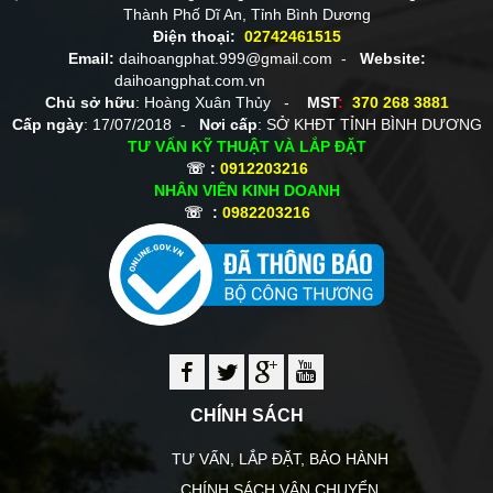
Thành Phố Dĩ An, Tỉnh Bình Dương
Điện thoại:
02742461515
Email:
daihoangphat.999@gmail.com -
Website:
daihoangphat.com.vn
Chủ sở hữu
: Hoàng Xuân Thủy -
MST
:
370 268 3881
Cấp ngày
: 17/07/2018 -
Nơi cấp
: SỞ KHĐT TỈNH BÌNH DƯƠNG
TƯ VẤN KỸ THUẬT VÀ LẮP ĐẶT
☏ :
0912203216
NHÂN VIÊN KINH DOANH
☏ :
0982203216
CHÍNH SÁCH
TƯ VẤN, LẮP ĐẶT, BẢO HÀNH
CHÍNH SÁCH VẬN CHUYỂN