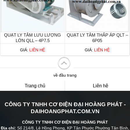
QUẠT LY TÂM LƯU LƯỢNG
QUẠT LY TÂM THẤP ÁP QLT –
LỚN QLL – 4P7.5
6P05
GIÁ:
LIÊN HỆ
GIÁ:
LIÊN HỆ
về đầu trang
Trang chủ
Liên hệ
CÔNG TY TNHH CƠ ĐIỆN ĐẠI HOÀNG PHÁT -
DAIHOANGPHAT.COM.VN
CÔNG TY TNHH CƠ ĐIỆN ĐẠI HOÀNG PHÁT
Địa chỉ:
Số 214/8, Lê Hồng Phong, KP Tân Phước Phường Tân Bình,